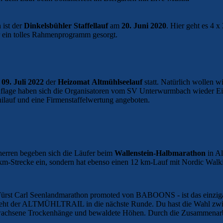
 ist der
Dinkelsbühler Staffellauf
am
20. Juni 2020
. Hier geht es 4 
ür ein tolles Rahmenprogramm gesorgt.
m
09. Juli 2022
der
Heizomat
Altmühlseelauf
statt. Natürlich wollen w
 Auflage haben sich die Organisatoren vom SV Unterwurmbach wieder E
ilauf und eine Firmenstaffelwertung angeboten.
erren begeben sich die Läufer beim
Wallenstein-Halbmarathon
in A
km-Strecke ein, sondern hat ebenso einen 12 km-Lauf mit Nordic Wal
Fürst Carl Seenlandmarathon promoted von BABOONS - ist das einziga
ht der ALTMÜHLTRAIL in die nächste Runde. Du hast die Wahl zwisc
wachsene Trockenhänge und bewaldete Höhen. Durch die Zusammenarb