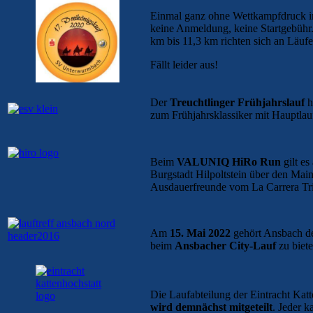
Einmal ganz ohne Wettkampfdruck ins
keine Anmeldung, keine Startgebühr.
km bis 11,3 km richten sich an Läuf
Fällt leider aus!
Der
Treuchtlinger Frühjahrslauf
h
zum Frühjahrsklassiker mit Hauptla
Beim
VALUNIQ HiRo Run
gilt e
Burgstadt Hilpoltstein über den Mai
Ausdauerfreunde vom La Carrera Tr
Am
15. Mai 2022
gehört Ansbach de
beim
Ansbacher City-Lauf
zu biete
Die Laufabteilung der Eintracht Kat
wird demnächst mitgeteilt
. Jeder 