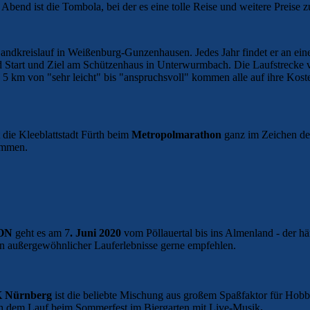
bend ist die Tombola, bei der es eine tolle Reise und weitere Preise 
Landkreislauf in Weißenburg-Gunzenhausen. Jedes Jahr findet er an e
d Start und Ziel am Schützenhaus in Unterwurmbach. Die Laufstrecke
5 km von "sehr leicht" bis "anspruchsvoll" kommen alle auf ihre Kost
 die Kleeblattstadt Fürth beim
Metropolmarathon
ganz im Zeichen des
ammen.
ON
geht es am 7
. Juni 2020
vom Pöllauertal bis ins Almenland - der hä
 außergewöhnlicher Lauferlebnisse gerne empfehlen.
 Nürnberg
ist die beliebte Mischung aus großem Spaßfaktor für Hobb
ch dem Lauf beim Sommerfest im Biergarten mit Live-Musik
.