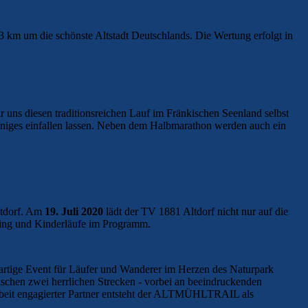
x 3 km um die schönste Altstadt Deutschlands. Die Wertung erfolgt in
ir uns diesen traditionsreichen Lauf im Fränkischen Seenland selbst
iniges einfallen lassen. Neben dem Halbmarathon werden auch ein
ltdorf. Am
19. Juli 2020
lädt der TV 1881 Altdorf nicht nur auf die
king und Kinderläufe im Programm.
rtige Event für Läufer und Wanderer im Herzen des Naturpark
hen zwei herrlichen Strecken - vorbei an beeindruckenden
eit engagierter Partner entsteht der ALTMÜHLTRAIL als