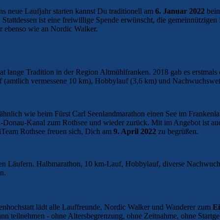
 neue Laufjahr starten kannst Du traditionell am
6. Januar 2022
bei
 Stattdessen ist eine freiwillige Spende erwünscht, die gemeinnützige
er ebenso wie an Nordic Walker.
at lange Tradition in der Region Altmühlfranken. 2018 gab es erstmals
uf (amtlich vermessene 10 km), Hobbylauf (3,6 km) und Nachwuchswet
s ähnlich wie beim Fürst Carl Seenlandmarathon einen See im Frankenl
n-Donau-Kanal zum Rothsee und wieder zurück. Mit im Angebot ist auch
iTeam Rothsee freuen sich, Dich am
9. April 2022
zu begrüßen.
n Läufern. Halbmarathon, 10 km-Lauf, Hobbylauf, diverse Nachwuchs
n.
tenhochstatt lädt alle Lauffreunde, Nordic Walker und Wanderer zum
Ei
kann teilnehmen - ohne Altersbegrenzung, ohne Zeitnahme, ohne Startge