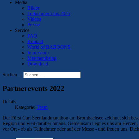
Media
Bilder
Teilnehmerfotos 2025
Videos
Presse
Service
FAQ
Kontakt
World of BABOONS
Impressum
Merchandising
Download
Suchen ...
Partnerevents 2022
Details
Kategorie:
Team
Der Fürst Carl Seenlandmarathon am Brombachsee zeichnet sich beson
Region und weit darüber hinaus. Gemeinsam liegt es uns am Herzen, d
vor Ort - ob als Teilnehmer oder auf der Messe - und freuen uns, Dich 