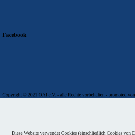
Facebook
Copyright © 2021 OAI e.V. - alle Rechte vorbehalten - promoted
Impressum
|
Kontakt
|
Presse
|
Admin
|
Datenschutz
Diese Website verwendet Cookies (einschließlich Cookies von Dri