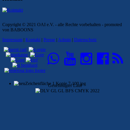
Copyright © 2021 OAI e.V. - alle Rechte vorbehalten - promoted
von BABOONS
Impressum
|
Kontakt
|
Presse
|
Admin
|
Datenschutz
Genehmigter Lauf