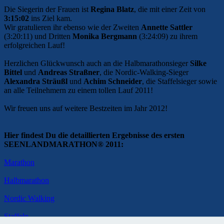
Die Siegerin der Frauen ist
Regina Blatz
, die mit einer Zeit von
3:15:02
ins Ziel kam.
Wir gratulieren ihr ebenso wie der Zweiten
Annette Sattler
(3:20:11) und Dritten
Monika Bergmann
(3:24:09) zu ihrem
erfolgreichen Lauf!
Herzlichen Glückwunsch auch an die Halbmarathonsieger
Silke
Bittel
und
Andreas Straßner
, die Nordic-Walking-Sieger
Alexandra Sträußl
und
Achim Schneider
, die Staffelsieger sowie
an alle Teilnehmern zu einem tollen Lauf 2011!
Wir freuen uns auf weitere Bestzeiten im Jahr 2012!
Hier findest Du die detaillierten Ergebnisse des ersten
SEENLANDMARATHON
® 2011:
Marathon
Halbmarathon
Nordic Walking
Staffeln