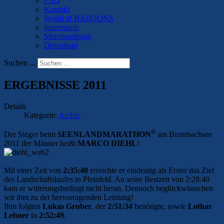
FAQ
Kontakt
World of BABOONS
Impressum
Merchandising
Download
Suchen ...
ERGEBNISSE 2011
Details
Kategorie:
Archiv
®
Der Sieger beim
SEENLANDMARATHON
am Brombachsee
2011 der Männer heißt
MARCO DIEHL
!
Mit einer Zeit von
2:35:40
erreichte er eindeutig als Erster das Ziel
des Landschaftslaufes in Pleinfeld. An seine Bestzeit von 2:28:40
kam er witterungsbedingt nicht heran. Dennoch beglückwünschen
wir ihm zu der hervorragenden Leistung!
Ihm folgten
Lukas Gruber
, der
2:51:34
benötigte, sowie
Lothar
Lehner
in
2:52:49
.