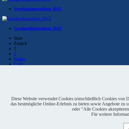
Seenlandmarathon 2013
Seenlandmarathon 2012
Start
Zurück
1
2
Weiter
Ende
Kontaktformular
Facebook
Diese Website verwendet Cookies (einschließlich Cookies von Dri
das bestmögliche Online-Erlebnis zu bieten sowie Angebote zu unt
oder "Alle Cookies akzeptiere
Für weitere Informa
Copyright © 2021 OAI e.V. - alle Rechte vorbehalten - promoted