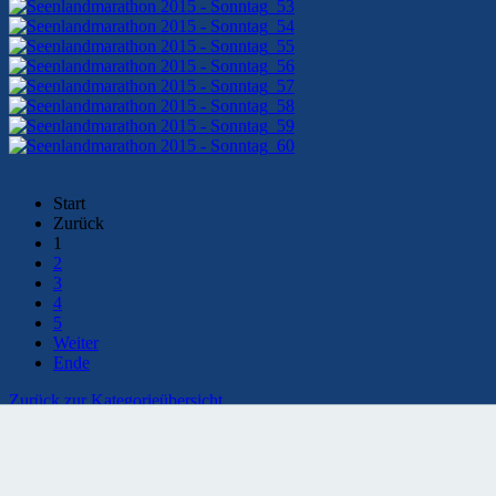
Start
Zurück
1
2
3
4
5
Weiter
Ende
Zurück zur Kategorieübersicht
Kontaktformular