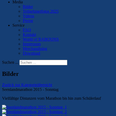
Media
Bilder
Teilnehmerfotos 2025
Videos
Presse
Service
FAQ
Kontakt
World of BABOONS
Impressum
Merchandising
Download
Suchen ...
Bilder
Zurück zur Kategorieübersicht
Seenlandmarathon 2015 - Sonntag
Vielfältige Distanzen vom Marathon bis hin zum Schülerlauf