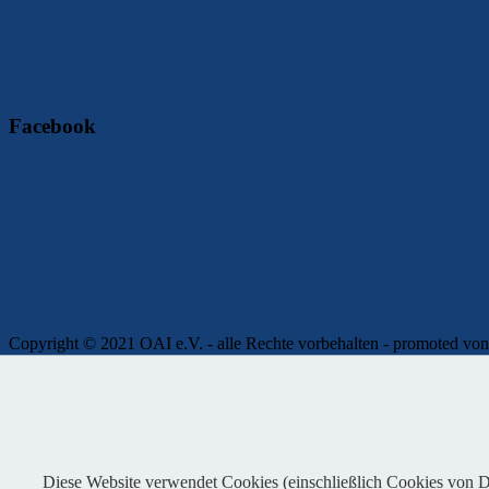
Facebook
Copyright © 2021 OAI e.V. - alle Rechte vorbehalten - promoted
Impressum
|
Kontakt
|
Presse
|
Admin
|
Datenschutz
Diese Website verwendet Cookies (einschließlich Cookies von Dri