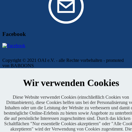
Facebook
Copyright © 2021 OAI e.V. - alle Rechte vorbehalten - promoted
von BABOONS
Impressum
|
Kontakt
|
Presse
|
Admin
|
Datenschutz
Wir verwenden Cookies
Diese Website verwendet Cookies (einschließlich Cookies von
Drittanbietern), diese Cookies helfen uns bei der Personalisierung 
Inhalten oder um die Leistung der Website zu verbessern und damit 
bestmögliche Online-Erlebnis zu bieten sowie Angebote zu unterbrei
die auf persönliche Interessen zugeschnitten sind. Durch das klicken
Genehmigter Lauf
Schaltflächen "Nur essentielle Cookies akzeptieren" oder "Alle Coo
akzeptieren" wird der Verwendung von Cookies zugestimmt. Die