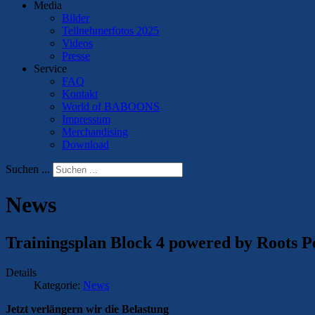
Media
Bilder
Teilnehmerfotos 2025
Videos
Presse
Service
FAQ
Kontakt
World of BABOONS
Impressum
Merchandising
Download
Suchen ...
News
Trainingsplan Block 4 powered by Roots 
Details
Kategorie:
News
Jetzt verlängern wir die Belastung