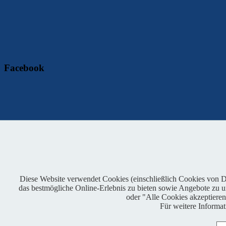
Facebook
Copyright © 2021 OAI e.V. - alle Rechte vorbehalten - promoted
Diese Website verwendet Cookies (einschließlich Cookies von Dri
Impressum
|
Kontakt
|
Presse
|
Admin
|
Datenschutz
das bestmögliche Online-Erlebnis zu bieten sowie Angebote zu unt
oder "Alle Cookies akzeptiere
Für weitere Informa