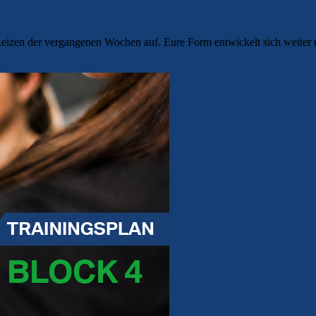
Reizen der vergangenen Wochen auf. Eure Form entwickelt sich weiter un