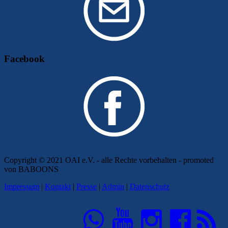
Facebook
Copyright © 2021 OAI e.V. - alle Rechte vorbehalten - promoted
von BABOONS
Impressum
|
Kontakt
|
Presse
|
Admin
|
Datenschutz