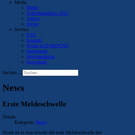
Media
Bilder
Teilnehmerfotos 2025
Videos
Presse
Service
FAQ
Kontakt
World of BABOONS
Impressum
Merchandising
Download
Suchen ...
News
Erste Meldeschwelle
Details
Kategorie:
News
Heute ist es nun soweit: die erste Meldeschwelle des