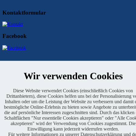
Kontaktformular
Facebook
Copyright © 2021 OAI e.V. - alle Rechte vorbehalten - promoted
von BABOONS
Wir verwenden Cookies
Impressum
|
Kontakt
|
Presse
|
Admin
|
Datenschutz
Diese Website verwendet Cookies (einschließlich Cookies von
Drittanbietern), diese Cookies helfen uns bei der Personalisierung 
Inhalten oder um die Leistung der Website zu verbessern und damit 
bestmögliche Online-Erlebnis zu bieten sowie Angebote zu unterbrei
die auf persönliche Interessen zugeschnitten sind. Durch das klicken
Schaltflächen "Nur essentielle Cookies akzeptieren" oder "Alle Coo
akzeptieren" wird der Verwendung von Cookies zugestimmt. Die
Genehmigter Lauf
Einwilligung kann jederzeit widerrufen werden.
Für weitere Informationen zu unserer Datenschutzerklärung und d