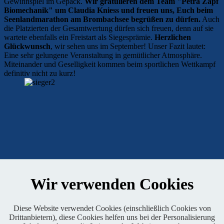
Gewinnspiel im Gepäck.
Wir gratulieren dem Team "Petra Zapf
Biomechanik" um Claudia Kniess und freuen uns, Euch beim
Seenlandmarathon am Brombachsee begrüßen zu dürfen.
Auch
die Platzierten der Gesamtwertung dürfen sich freuen, denn auf sie
wartete ebenfalls ein Freistart als Siegesprämie.
Herzlichen
Glückwunsch
, wir sehen uns im September! Unser Fazit lautet:
Eine sehr gelungene Veranstaltung in gemütlicher Atmosphäre.
Miteinander und Geselligkeit kommen beim sportlichen Wettkampf
definitiv nicht zu kurz!
Kontaktformular
Wir verwenden Cookies
Diese Website verwendet Cookies (einschließlich Cookies von
Facebook
Drittanbietern), diese Cookies helfen uns bei der Personalisierung