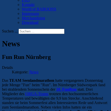
FAQ
Kontakt
World of BABOONS
Impressum
Merchandising
Download
Suchen ...
News
Fun Run Nürnberg
Details
Kategorie:
News
Das
TEAM Seenlandmarathon
hatte vergangenen Donnerstag
jede Menge "Fun" beim "Run". Im Nürnberger Südwestpark fand
bei strahlendem Sonnenschein der
10. FunRun
statt. Drei
Mitglieder des
ORGA-Teams
trotzten den hochsommerlichen
Temperaturen und bewältigten die 9,9 km Strecke. Anschließend
standen sie beim Sommerfest allen Interessierten Rede und Antwort
zum Seenlandmarathon. Neben vielen Infos hatten sie ein