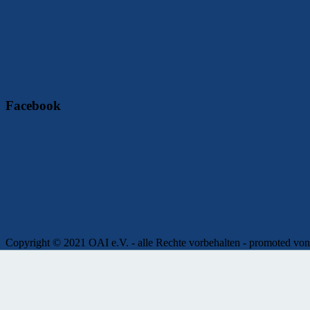
Facebook
Copyright © 2021 OAI e.V. - alle Rechte vorbehalten - promoted
Impressum
|
Kontakt
|
Presse
|
Admin
|
Datenschutz