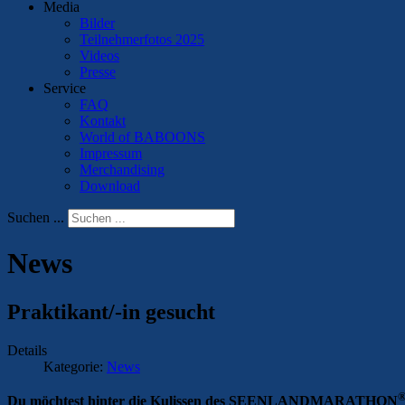
Media
Bilder
Teilnehmerfotos 2025
Videos
Presse
Service
FAQ
Kontakt
World of BABOONS
Impressum
Merchandising
Download
Suchen ...
News
Praktikant/-in gesucht
Details
Kategorie:
News
Du möchtest hinter die Kulissen des SEENLANDMARATHON