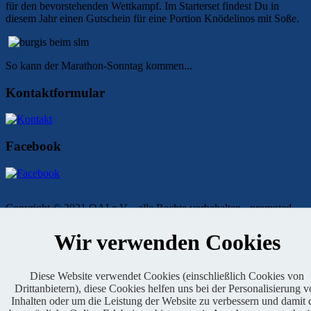
für den bevorstehenden Wettkampf. Im Starterset findest Du in
diesem Jahr einen Gutschein für eine Portion Knödelinos mit Soße.
So kann der Marathon-Sonntag kommen...
Kontaktformular
Facebook
Copyright © 2021 OAI e.V. - alle Rechte vorbehalten - promoted
von BABOONS
Wir verwenden Cookies
Impressum
|
Kontakt
|
Presse
|
Admin
|
Datenschutz
Diese Website verwendet Cookies (einschließlich Cookies von
Drittanbietern), diese Cookies helfen uns bei der Personalisierung 
Inhalten oder um die Leistung der Website zu verbessern und damit 