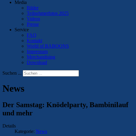
Media
Bilder
Teilnehmerfotos 2025
Videos
Presse
Service
FAQ
Kontakt
World of BABOONS
Impressum
Merchandising
Download
Suchen ...
News
Der Samstag: Knödelparty, Bambinilauf
und mehr
Details
Kategorie:
News