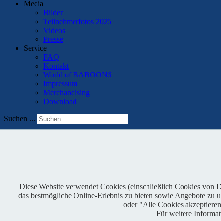
Media
Bilder
Teilnehmerfotos 2025
Videos
Presse
Service
FAQ
Kontakt
World of BABOONS
Impressum
Merchandising
Download
Suchen ...
Das Veranstaltungsheft 2024
Details
Kategorie:
SLM
Diese Website verwendet Cookies (einschließlich Cookies von Dri
das bestmögliche Online-Erlebnis zu bieten sowie Angebote zu unt
oder "Alle Cookies akzeptiere
Für weitere Informa